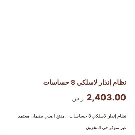
كاميرات مراقبة منزلية
كاميرات خارجية
أجهزة تسجيل DVR/NVR
أجهزة بصمة وانتركم
إكسسوارات وقطع غيار
نظام إنذار لاسلكي 8 حساسات
من نحن
2,403.00
ر.س
نظام إنذار لاسلكي 8 حساسات – منتج أصلي بضمان معتمد
غير متوفر في المخزون