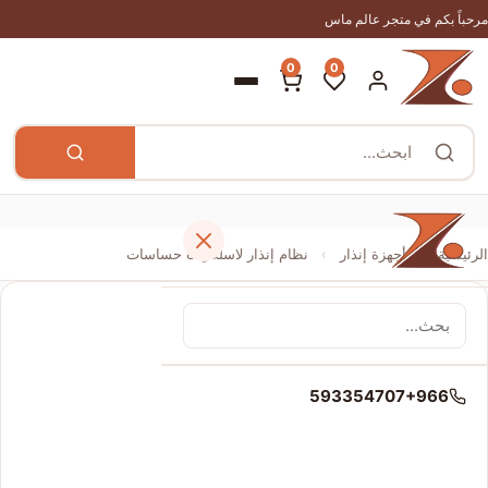
مرحباً بكم في متجر عالم ماس
0
0
الرئيسية
›
أجهزة إنذار
›
نظام إنذار لاسلكي 8 حساسات
الرئيسية
593354707+966
المتجر