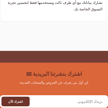
نشارك بياناتك مع أي طرف ثالث ونستخدمها فقط لتحسين تجربة
كاميرات مراقبة منزلية
التسوق الخاصة بك.
كاميرات خارجية
أجهزة تسجيل DVR/NVR
أجهزة بصمة وانتركم
إكسسوارات وقطع غيار
من نحن
اشترك بنشرتنا البريدية 📧
كن أول من يعرف عن العروض والمنتجات الجديدة
اشترك الآن