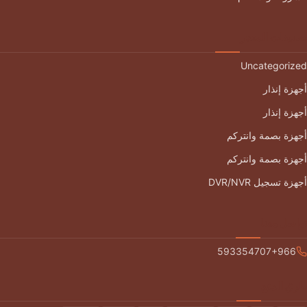
تصنيفات المتجر
Uncategorized
أجهزة إنذار
أجهزة إنذار
أجهزة بصمة وانتركم
أجهزة بصمة وانتركم
أجهزة تسجيل DVR/NVR
تواصل معنا
593354707+966
طرق الدفع