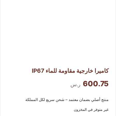
كاميرات مراقبة منزلية
كاميرات خارجية
أجهزة تسجيل DVR/NVR
أجهزة بصمة وانتركم
إكسسوارات وقطع غيار
كاميرا خارجية مقاومة للماء IP67
من نحن
600.75
ر.س
منتج أصلي بضمان معتمد – شحن سريع لكل المملكة
غير متوفر في المخزون