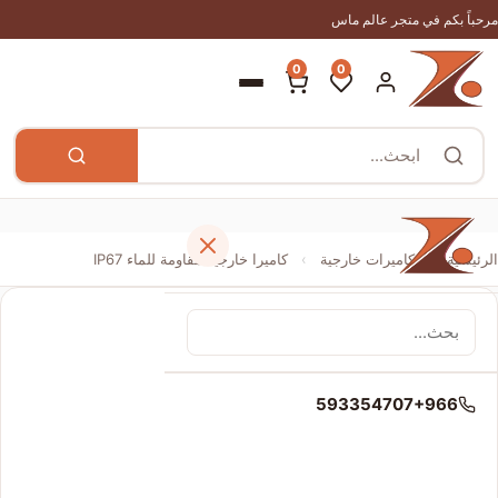
مرحباً بكم في متجر عالم ماس
0
0
الرئيسية
›
كاميرات خارجية
›
كاميرا خارجية مقاومة للماء IP67
الرئيسية
593354707+966
المتجر