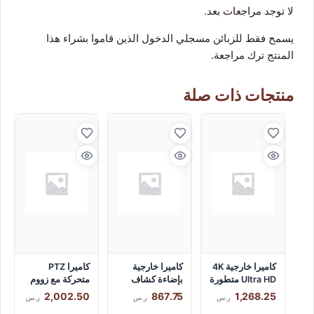
لا توجد مراجعات بعد.
يسمح فقط للزبائن مسجلي الدخول الذين قاموا بشراء هذا
المنتج ترك مراجعة.
منتجات ذات صلة
كاميرا خارجية 4K
كاميرا خارجية
كاميرا PTZ
Ultra HD متطورة
بإضاءة كشاف
متحركة مع زووم
وإنذار
بصري 30x
2,002.50
867.75
1,268.25
ر.س
ر.س
ر.س