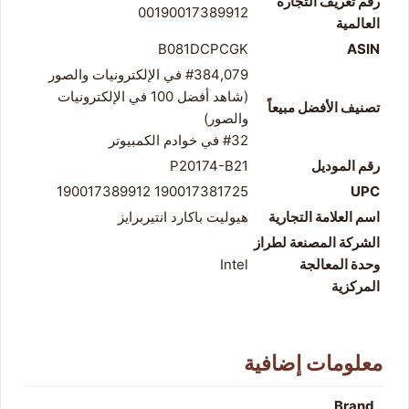
رقم تعريف التجارة
00190017389912
العالمية
B081DCPCGK
ASIN
#384,079 في الإلكترونيات والصور
(
شاهد أفضل 100 في الإلكترونيات
تصنيف الأفضل مبيعاً
والصور
)
#32 في
خوادم الكمبيوتر
رقم الموديل
P20174-B21
190017381725 190017389912
UPC
اسم العلامة التجارية
هيوليت باكارد انتيربرايز
الشركة المصنعة لطراز
وحدة المعالجة
Intel
المركزية
معلومات إضافية
Brand