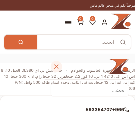
مرحباً بكم في متجر عالم ماس
0
0
الرئيسية
›
اجهزة الحاسوب والخوادم
›
خادم اتش بي اي DL380 الجيل 10، 8
اس اس اف، 4210 1 بي، 10 كور 2.2 جيجاهرتز، 32 جيجا رام، 3 × 300 جيجا، 10
كيه اس ايه اس 12 جيجابايت في الثانية، وحدة امداد طاقة 500 واط، P/N:
P20174-B21، LGA 2066
الرئيسية
593354707+966
المتجر