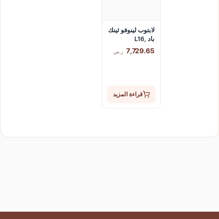
لابتوب لينوفو ثينك
باد L16,
21L3000BAD,
7,729.65
ر.س
الترا 7, 16جيجا,
512جيجا SSD,
ويندوز 11 برو
قراءة المزيد