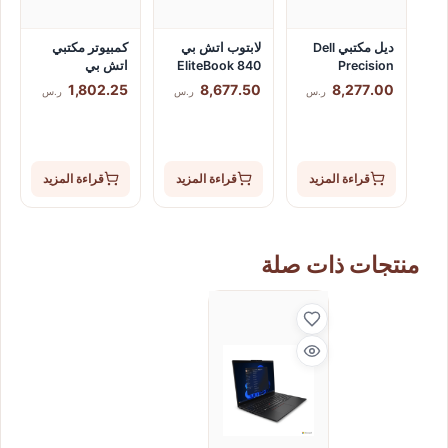
ديل مكتبي Dell
لابتوب اتش بي
كمبيوتر مكتبي
Precision
840 EliteBook
اتش بي
T3660 آي 7,
G11 (A36X7ET)
9M981AT برو
1,802.25
8,677.50
8,277.00
ر.س
ر.س
ر.س
الرامات 16 جيجا
معالج الترا 7,
تاور 290 G4 كور
بايت, 512جيجا
الرامات 16جيجا,
i3,الرامات 8جيجا,
اس اس دي,
512جيجا SSD,
256جيجا اس اس
ويندوز 11 برو
ويندوز 11 برو
دي
قراءة المزيد
قراءة المزيد
قراءة المزيد
منتجات ذات صلة