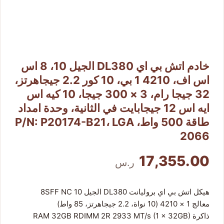
كاميرات مراقبة منزلية
كاميرات خارجية
أجهزة تسجيل DVR/NVR
خادم اتش بي اي DL380 الجيل 10، 8 اس
اس اف، 4210 1 بي، 10 كور 2.2 جيجاهرتز،
أجهزة بصمة وانتركم
32 جيجا رام، 3 × 300 جيجا، 10 كيه اس
ايه اس 12 جيجابايت في الثانية، وحدة امداد
إكسسوارات وقطع غيار
طاقة 500 واط، P/N: P20174-B21، LGA
2066
من نحن
17,355.00
ر.س
هيكل اتش بي اي بروليانت DL380 الجيل 10 8SFF NC
معالج 1 × 4210 (10 نواة، 2.2 جيجاهرتز، 85 واط)
ذاكرة RAM 32GB RDIMM 2R 2933 MT/s (1 × 32GB)