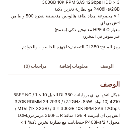
3 × 300GB 10K RPM SAS 12Gbps HDD
P408i-a/2GB مع بطارية تخزين ذكية
1 × مجموعة إمداد طاقة هالوجين منخفضة بقدرة 500 واط من
اتش بي اي
معيار HPE iLO مع توفير ذكي (مدمج)
غير متوفر في المخزون
رمز المنتج:
DL380
التصنيف:
اجهزة الحاسوب والخوادم
الوصف
معلومات إضافية
مراجعات (0)
الوصف
هيكل اتش بي اي بروليانت DL380 الجيل 10 8SFF NC / 1 ×
4210 (10 نواة، 2.2GHz، 85W) / 32GB RDIMM 2R 2933
MT/s (1x 32GB) / 3 × 300GB 10K RPM SAS 12Gbps /
اتش بي اي ايثرنت 1GB 4 منافذ 366FL. R مرمرمرنLOM
محول / P408i-a/2 جيجابايت مع بطارية تخزين ذكية/ 1 ×