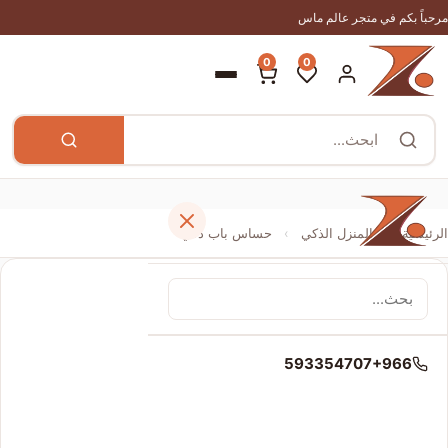
مرحباً بكم في متجر عالم ماس
0
0
الرئيسية
›
المنزل الذكي
›
حساس باب ذكي
الرئيسية
593354707+966
المتجر