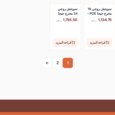
سويتش روجي 16
سويتش روجي
مخرج جيجا POE –
24 مخرج جيجا
بر
POE – مخرجين
1,735.50
ر.س
ر.س
RG-E
فايبر RG-
ES226GC-P
لمزيد
قراءة المزيد
←
2
1