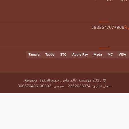
593354
Tamara
Tabby
STC
Apple Pay
Mada
© 2026 مؤسسة عالم ماس. جميع الحقوق محفوظة.
ري: 2252038974 · ضريبي: 300576496100003